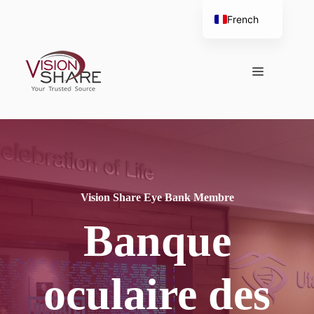
Aller
French
au
English
contenu
Spanish
Menu
Vision Share Eye Bank Membre
Banque
oculaire des